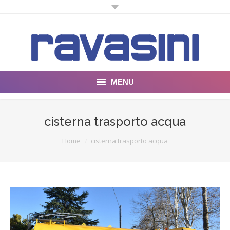
MENU
Chi Siamo
cisterna trasporto acqua
Prodotti
You are here:
Home
cisterna trasporto acqua
Fog for dust
Gallery
Blog
Contatti