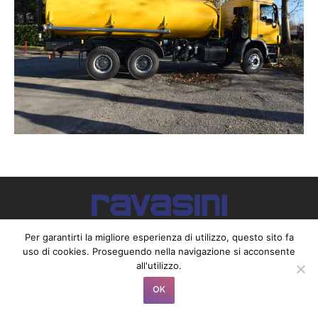
2017 @ Ravasini S.p.A. - Via Ottavio Ricci, 18/19 - 43012 Parola (Parma)
Per garantirti la migliore esperienza di utilizzo, questo sito fa
Italy - Partita IVA 09739150150 - Tel. 0039 0521 825555
uso di cookies. Proseguendo nella navigazione si acconsente
Privacy Policy
|
Cookie Policy
all'utilizzo.
OK